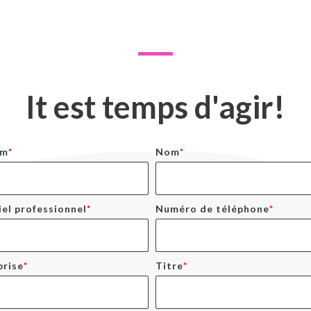
It est temps d'agir!
om
*
Nom
*
iel professionnel
*
Numéro de téléphone
*
prise
*
Titre
*