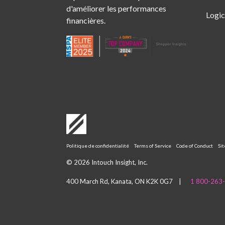
d'améliorer les performances
Logic
financières.
Politique de confidentialité
Terms of Service
Code of Conduct
Si
© 2026 Intouch Insight, Inc.
400 March Rd, Kanata, ON K2K 0G7 |
1 800-263