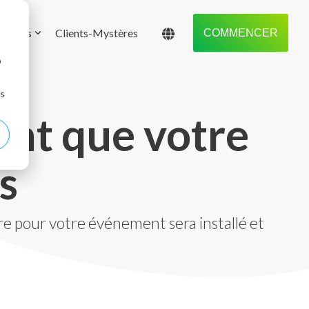
de nous
Clients-Mystères
COMMENCER
b
ns
hant que votre
s
re pour votre événement sera installé et