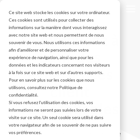
Skip
to
Tog
Ce site web stocke les cookies sur votre ordinateur.
the
Me
Ces cookies sont utilisés pour collecter des
main
content.
informations sur la manière dont vous interagissez
Commencez à
avec notre site web et nous permettent de nous
souvenir de vous. Nous utilisons ces informations
afin d'améliorer et de personnaliser votre
bâtir des
expérience de navigation, ainsi que pour les
données et les indicateurs concernant nos visiteurs
expériences
à la fois sur ce site web et sur d'autres supports.
Pour en savoir plus sur les cookies que nous
client
utilisons, consultez notre Politique de
confidentialité.
remarquables
Si vous refusez l'utilisation des cookies, vos
informations ne seront pas suivies lors de votre
visite sur ce site. Un seul cookie sera utilisé dans
Que votre but soit de mieux
votre navigateur afin de se souvenir de ne pas suivre
comprendre les attentes de votre
vos préférences.